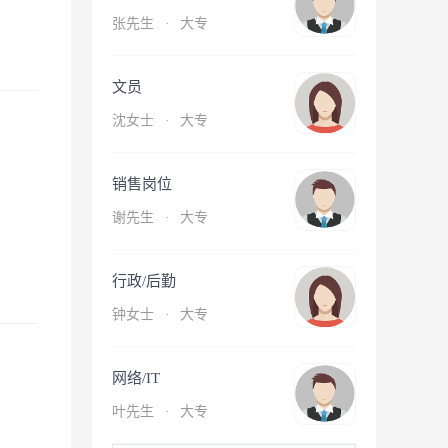
张先生
·
大专
文员
沈女士
·
大专
销售岗位
谢先生
·
大专
行政/后勤
钟女士
·
大专
网络/IT
叶先生
·
大专