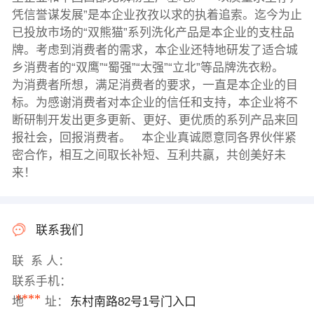
凭信誉谋发展”是本企业孜孜以求的执着追索。迄今为止
已投放市场的“双熊猫”系列洗化产品是本企业的支柱品
牌。考虑到消费者的需求，本企业还特地研发了适合城
乡消费者的“双鹰”“蜀强”“太强”“立北”等品牌洗衣粉。
为消费者所想，满足消费者的要求，一直是本企业的目
标。为感谢消费者对本企业的信任和支持，本企业将不
断研制开发出更多更新、更好、更优质的系列产品来回
报社会，回报消费者。 本企业真诚愿意同各界伙伴紧
密合作，相互之间取长补短、互利共赢，共创美好未
来！
联系我们
联 系 人：
联系手机：
****
地 址：
东村南路82号1号门入口