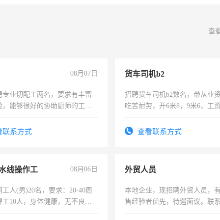
查
08月07日
货车司机b2
聘专业切配工两名，要求有丰富
招聘货车司机b2数名，带从业
验，能够很好的协助厨师的工
吃苦耐劳，开6米8，9米6，工
住，每月有公休，工资3500-
看联系方式
查看联系方式
水线操作工
08月06日
外贸人员
工人(男)20名，要求：20-40周
本地企业，现招聘外贸人员，
焊工10人，身体健康，无不良嗜
售经验者优先，待遇面议。联
：4500-7000元，标准八人间住