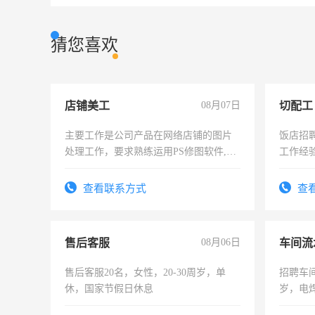
猜您喜欢
店铺美工
08月07日
切配工
主要工作是公司产品在网络店铺的图片
饭店招
处理工作，要求熟练运用PS修图软件,工
工作经
作时间每天8小时，待遇优厚。
作。包吃
4500。
查看联系方式
查
售后客服
08月06日
车间流
售后客服20名，女性，20-30周岁，单
招聘车间
休，国家节假日休息
岁，电
好。薪资