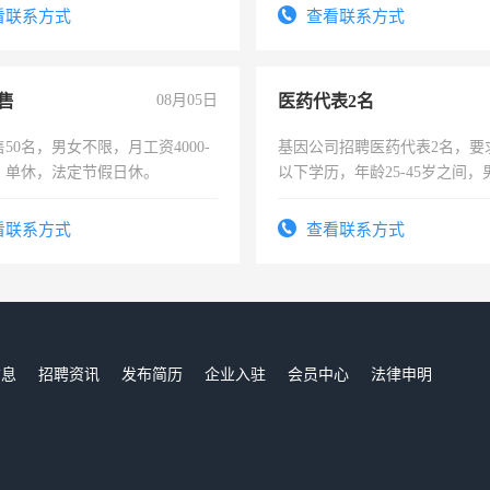
费发放劳保用品，两班倒，每月
看联系方式
查看联系方式
时发放工资，工作时间10小时
售
08月05日
医药代表2名
50名，男女不限，月工资4000-
基因公司招聘医药代表2名，要
元，单休，法定节假日休。
以下学历，年龄25-45岁之间，
可，需要具有营销经验，从事
表或者有医学资质的优先，底薪
看联系方式
查看联系方式
交五险。
信息
招聘资讯
发布简历
企业入驻
会员中心
法律申明
们