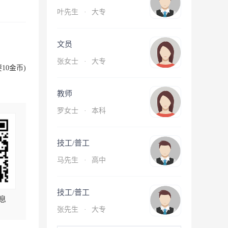
叶先生
·
大专
文员
张女士
·
大专
10金币)
教师
罗女士
·
本科
技工/普工
马先生
·
高中
技工/普工
息
张先生
·
大专