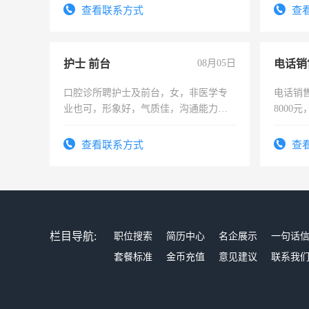
宿，免
查看联系方式
查
25号准
护士 前台
08月05日
电话销
口腔诊所聘护士及前台，女，非医学专
电话销售
业也可，形象好，气质佳，沟通能力
8000
强。面试，周日休息。
查看联系方式
查
栏目导航:
职位搜索
简历中心
名企展示
一句话
套餐标准
金币充值
意见建议
联系我